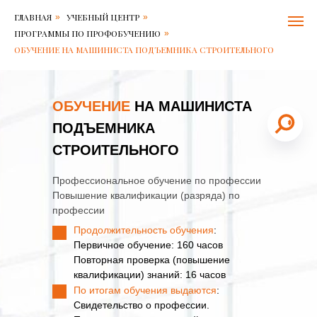
Балтийский
Обучение
ГЛАВНАЯ
УЧЕБНЫЙ ЦЕНТР
»
»
центр
на
безопасности
машиниста
ПРОГРАММЫ ПО ПРОФОБУЧЕНИЮ
»
труда
подъемника
ОБУЧЕНИЕ НА МАШИНИСТА ПОДЪЕМНИКА СТРОИТЕЛЬНОГО
Контакты:
строительного
Адрес:
Решетникова
15
ОБУЧЕНИЕ
НА МАШИНИСТА
в
196006
4,7
ПОДЪЕМНИКА
Санкт-
11
Петербург
В
,
СТРОИТЕЛЬНОГО
Телефон:
наличии
+7
812-
Первичное
Профессиональное обучение по профессии
600-
обучение:
Повышение квалификации (разряда) по
79-
160
71
часов.
,
профессии
Электронная
Повторная
Продолжительность обучения
:
почта:
проверка
Первичное обучение: 160 часов
6007971@bcs.spb.ru
(повышение
Повторная проверка (повышение
квалификации)
знаний:
квалификации) знаний: 16 часов
16
По итогам обучения выдаются
:
часов
Свидетельство о профессии.