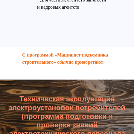
и кадровых агентств
С программой «
Машинист подъемника
строительного
» обычно приобретают:
Техническая эксплуатация
электроустановок потребителей
(программа подготовки к
проверке знаний
электротехнического персонала