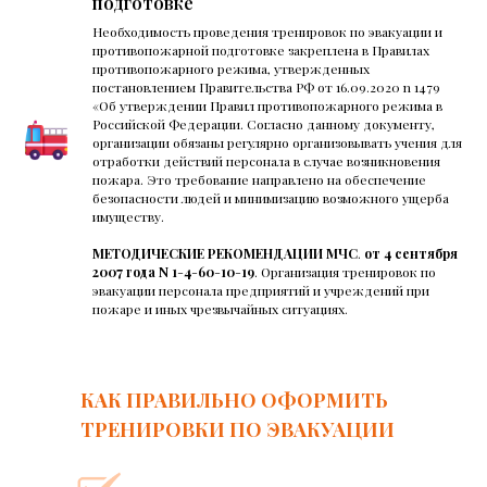
подготовке
Необходимость проведения тренировок по эвакуации и
противопожарной подготовке закреплена в Правилах
противопожарного режима, утвержденных
постановлением Правительства РФ от 16.09.2020 n 1479
«Об утверждении Правил противопожарного режима в
Российской Федерации. Согласно данному документу,
организации обязаны регулярно организовывать учения для
отработки действий персонала в случае возникновения
пожара. Это требование направлено на обеспечение
безопасности людей и минимизацию возможного ущерба
имуществу.
МЕТОДИЧЕСКИЕ
РЕКОМЕНДАЦИИ МЧС
.
от
4
сентября
2007
года
N
1
-
4
-
60
-
10
-
19
. Организация тренировок по
эвакуации персонала предприятий и учреждений при
пожаре и иных чрезвычайных ситуациях.
КАК ПРАВИЛЬНО ОФОРМИТЬ
ТРЕНИРОВКИ ПО ЭВАКУАЦИИ