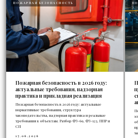
ПОЖАРНАЯ БЕЗОПАСНОСТЬ
ПО
Пожарная безопасность в 2026 году:
П
актуальные требования, надзорная
п
практика и прикладная реализация
с
а
Пожарная безопасность в 2026 году: актуальные
нормативные требования, структура
П
законодательства, надзорная практика и реальные
э
требования к объектам. Разбор ФЗ-69, ФЗ-123, ППР и
о
СП
п
з
17.06.2026