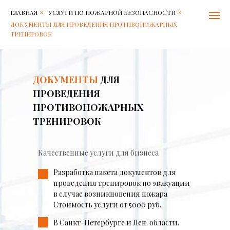
Балтийский
ГЛАВНАЯ
УСЛУГИ ПО ПОЖАРНОЙ БЕЗОПАСНОСТИ
»
»
центр
безопасности
ДОКУМЕНТЫ ДЛЯ ПРОВЕДЕНИЯ ПРОТИВОПОЖАРНЫХ
труда
ТРЕНИРОВОК
Контакты:
Адрес:
Решетникова
15
ДОКУМЕНТЫ
ДЛЯ
в
196006
ПРОВЕДЕНИЯ
Санкт-
ПРОТИВОПОЖАРНЫХ
Петербург
,
Телефон:
+7
ТРЕНИРОВОК
812-
600-
79-
71
,
Качественные услуги для бизнеса
Электронная
почта:
Разработка пакета документов для
6007971@bcs.spb.ru
проведения тренировок по эвакуации
в случае возникновения пожара
Стоимость услуги от 5000 руб.
В Санкт-Петербурге и Лен. области.