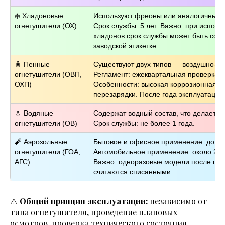
❄️ Хладоновые
Используют фреоны или аналогичные г
огнетушители (ОХ)
Срок службы: 5 лет. Важно: при испол
хладонов срок службы может быть со
заводской этикетке.
🧴 Пенные
Существуют двух типов — воздушно-пе
огнетушители (ОВП,
Регламент: ежеквартальная проверка, 
ОХП)
Особенности: высокая коррозионная ак
перезарядки. После года эксплуатации
💧 Водяные
Содержат водный состав, что делает и
огнетушители (ОВ)
Срок службы: не более 1 года.
🧨 Аэрозольные
Бытовое и офисное применение: до 5 л
огнетушители (ГОА,
Автомобильное применение: около 2 ле
АГС)
Важно: одноразовые модели после при
считаются списанными.
⚠️
Общий принцип эксплуатации:
независимо от
типа огнетушителя, проведение плановых
осмотров, проверка технического состояния,