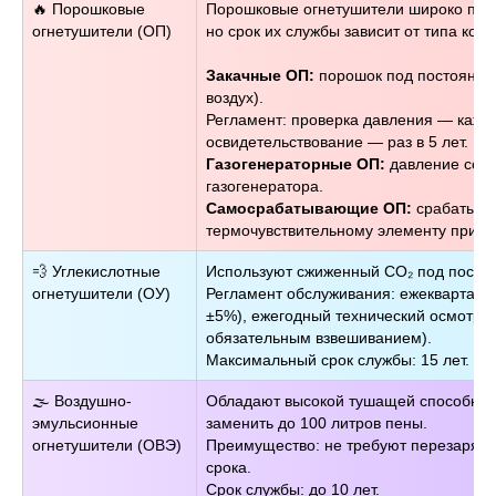
🔥 Порошковые
Порошковые огнетушители широко при
огнетушители (ОП)
но срок их службы зависит от типа конс
Закачные ОП:
порошок под постоянным
воздух).
Регламент: проверка давления — кажд
освидетельствование — раз в 5 лет.
Газогенераторные ОП:
давление созд
газогенератора.
Самосрабатывающие ОП:
срабатываю
термочувствительному элементу при в
💨 Углекислотные
Используют сжиженный CO₂ под посто
огнетушители (ОУ)
Регламент обслуживания: ежекварталь
±5%), ежегодный технический осмотр, 
обязательным взвешиванием).
Максимальный срок службы: 15 лет.
🌫️ Воздушно-
Обладают высокой тушащей способност
эмульсионные
заменить до 100 литров пены.
огнетушители (ОВЭ)
Преимущество: не требуют перезарядки
срока.
Срок службы: до 10 лет.