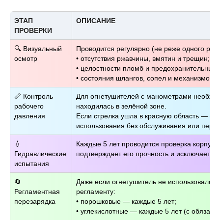
ЭТАП
ОПИСАНИЕ
ПРОВЕРКИ
🔍 Визуальный
Проводится регулярно (не реже одного раза
осмотр
• отсутствия ржавчины, вмятин и трещин;
• целостности пломб и предохранительных 
• состояния шлангов, сопел и механизмов з
📏 Контроль
Для огнетушителей с манометрами необход
рабочего
находилась в зелёной зоне.
давления
Если стрелка ушла в красную область — ог
использования без обслуживания или перез
💧
Каждые 5 лет проводится проверка корпус
Гидравлические
подтверждает его прочность и исключает ри
испытания
🔄
Даже если огнетушитель не использовался, 
Регламентная
регламенту:
перезарядка
• порошковые — каждые 5 лет;
• углекислотные — каждые 5 лет (с обязат