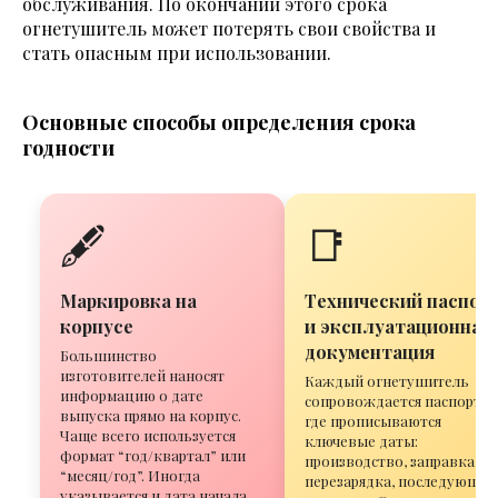
обслуживания. По окончании этого срока
огнетушитель может потерять свои свойства и
стать опасным при использовании.
Основные способы определения срока
годности
🖋️
📑
Маркировка на
Технический паспор
корпусе
и эксплуатационная
документация
Большинство
изготовителей наносят
Каждый огнетушитель
информацию о дате
сопровождается паспортом
выпуска прямо на корпус.
где прописываются
Чаще всего используется
ключевые даты:
формат “год/квартал” или
производство, заправка,
“месяц/год”. Иногда
перезарядка, последующие
указывается и дата начала