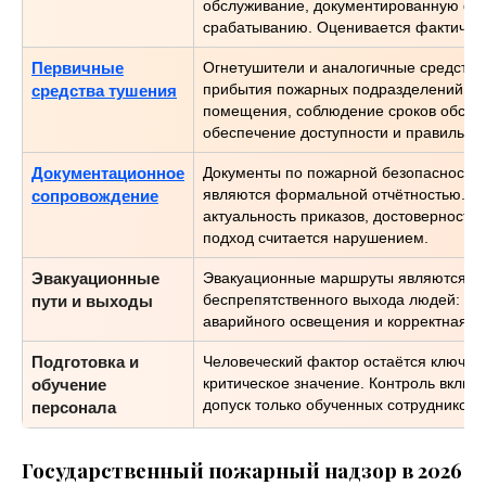
обслуживание, документированную фик
срабатыванию. Оценивается фактическо
Первичные
Огнетушители и аналогичные средства
прибытия пожарных подразделений. Ко
средства тушения
помещения, соблюдение сроков обслужи
обеспечение доступности и правильно
Документационное
Документы по пожарной безопасности 
являются формальной отчётностью. Оц
сопровождение
актуальность приказов, достоверност
подход считается нарушением.
Эвакуационные
Эвакуационные маршруты являются кр
беспрепятственного выхода людей: отс
пути и выходы
аварийного освещения и корректная р
Подготовка и
Человеческий фактор остаётся ключев
критическое значение. Контроль включ
обучение
допуск только обученных сотрудников 
персонала
Государственный пожарный надзор в 2026