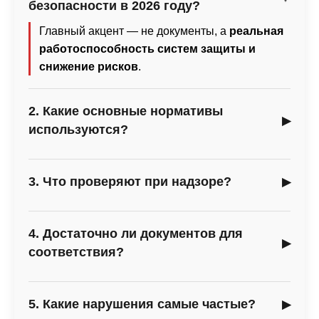
безопасности в 2026 году?
Главный акцент — не документы, а
реальная
работоспособность систем защиты и
снижение рисков
.
2. Какие основные нормативы
используются?
ФЗ-69, ФЗ-123, ППР №1479 и своды правил
МЧС.
3. Что проверяют при надзоре?
Исправность сигнализации, эвакуации,
огнетушителей и реальное состояние объекта.
4. Достаточно ли документов для
соответствия?
Нет. Документы должны отражать фактическое
состояние и реально выполняться.
5. Какие нарушения самые частые?