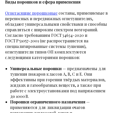
Виды порошков и сфера применения
Огнегасящие порошковые
составы, применяемые в
переносных и передвижных огнетушителях,
обладают универсальными свойствами и способны
справляться с широким спектром возгораний.
Согласно требованиям ГОСТ 34634-2020 и
ГОСТ Р 51057-2001 (не распространяется на
специализированные системы тушения),
огнетушители типов ОП комплектуются
следующими категориями порошков:
Универсальные порошки
— предназначены для
тушения пожаров классов A, B, C и E. Они
эффективны при горении твёрдых материалов,
жидких и газообразных веществ, а также при
работе с электроустановками под напряжением
до 1000 В.
Порошки ограниченного назначения
—
применяются для ликвидации очагов
возгорания жидкостей, газов и