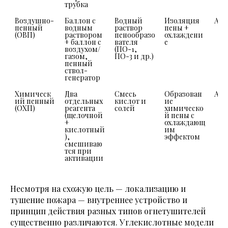
трубка
Воздушно-
Баллон с 
Водный 
Изоляция 
A, B
пенный 
водным 
раствор 
пены + 
(ОВП)
раствором 
пенообразо
охлаждени
+ баллон с 
вателя 
е
воздухом/
(ПО-1, 
газом, 
ПО-3 и др.)
пенный 
ствол-
генератор
Химическ
Два 
Смесь 
Образован
A, B
ий пенный 
отдельных 
кислот и 
ие 
(ОХП)
реагента 
солей
химическо
(щелочной 
й пены с 
+ 
охлаждающ
кислотный
им 
), 
эффектом
смешиваю
тся при 
активации
Несмотря на схожую цель — локализацию и
тушение пожара — внутреннее устройство и
принцип действия разных типов огнетушителей
существенно различаются. Углекислотные модели