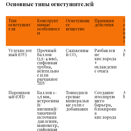
Основные типы огнетушителей
Тип 
Конструкт
Огнетушащ
Принцип 
Эфф
огнетушит
ивные 
ее 
действия
ивн
еля
особенност
вещество
ь 
и
(кла
пож
)
Углекислот
Прочный 
Сжиженны
Разбавлен
A, B
ный (ОУ)
баллон 
й CO₂
ие 
E
(3,5–4 мм), 
кислорода 
сифонная 
+ 
трубка, 
охлаждени
вентильно
е очага
е или 
рычажное 
ЗПУ
Порошков
Баллон 1–
Тонкодисп
Создание 
A, B
ый (ОП)
1,5 мм, 
ерсные 
изолирую
E
встроенны
минеральн
щего 
й/
ые соли с 
барьера, 
внешний/
добавками
блокировк
закачной 
а 
источник 
кислорода
давления, 
манометр, 
сифонная 