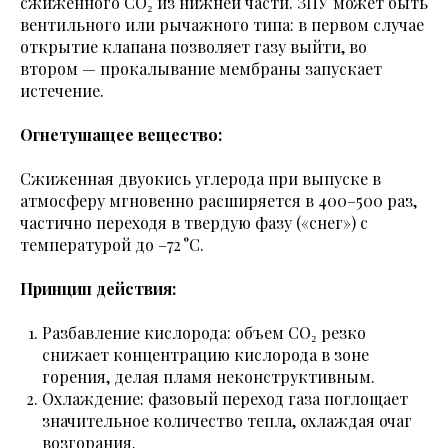
сжиженного CO₂ из нижней части. ЗПУ может быть
вентильного или рычажного типа: в первом случае
открытие клапана позволяет газу выйти, во
втором — прокалывание мембраны запускает
истечение.
Огнетушащее вещество:
Сжиженная двуокись углерода при выпуске в
атмосферу мгновенно расширяется в 400–500 раз,
частично переходя в твердую фазу («снег») с
температурой до –72 °C.
Принцип действия:
Разбавление кислорода: объем CO₂ резко
снижает концентрацию кислорода в зоне
горения, делая пламя неконструктивным.
Охлаждение: фазовый переход газа поглощает
значительное количество тепла, охлаждая очаг
возгорания.