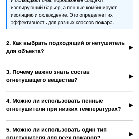
и охлаждают очаг, порошковые создают
изолирующий барьер, а пенные комбинируют
изоляцию и охлаждение. Это определяет их
эффективность для разных классов пожара.
2. Как выбрать подходящий огнетушитель
для объекта?
Выбор зависит от типа пожаров на объекте. Для
электроустановок подходят углекислотные модели,
3. Почему важно знать состав
для твердых веществ и ЛВЖ — порошковые или
огнетушащего вещества?
пенные. Важно учитывать условия эксплуатации,
Состав определяет эффективность, ограничения и
такие как температура, влажность и риск коррозии.
безопасность применения. Например, порошки
4. Можно ли использовать пенные
могут загрязнять поверхности, CO₂ безопасен для
огнетушители при низких температурах?
техники и документов, но не тушит металлы.
Пенные огнетушители на водной основе (ОВП) могут
замерзать при отрицательных температурах,
5. Можно ли использовать один тип
поэтому их необходимо хранить в отапливаемых
огнетушителя для всех пожаров?