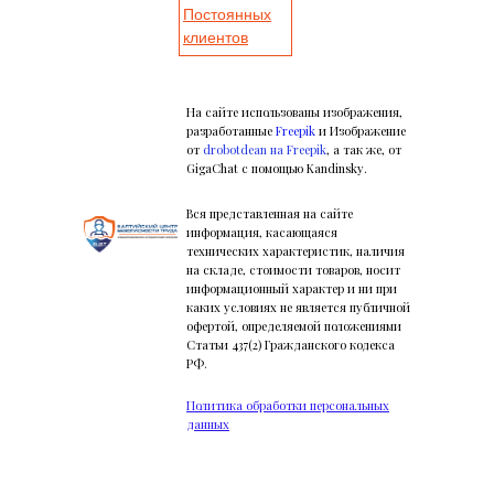
Постоянных
клиентов
На сайте использованы изображения,
разработанные
Freepik
и Изображение
от
drobotdean на Freepik
, а так же, от
GigaChat с помощью Kandinsky.
Вся представленная на сайте
информация, касающаяся
технических характеристик, наличия
на складе, стоимости товаров, носит
информационный характер и ни при
каких условиях не является публичной
офертой, определяемой положениями
Статьи 437(2) Гражданского кодекса
РФ.
Политика обработки персональных
данных