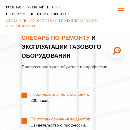
Балтийский
Слесарь
ГЛАВНАЯ
УЧЕБНЫЙ ЦЕНТР
»
»
центр
по
безопасности
ремонту
ПРОГРАММЫ ПО ПРОФОБУЧЕНИЮ
»
труда
и
СЛЕСАРЬ ПО РЕМОНТУ И ЭКСПЛУАТАЦИИ ГАЗОВОГО
Контакты:
эксплуатации
ОБОРУДОВАНИЯ
Адрес:
газового
Решетникова
оборудования
СЛЕСАРЬ ПО РЕМОНТУ
И
15
в
ЭКСПЛУАТАЦИИ ГАЗОВОГО
196006
Санкт-
ОБОРУДОВАНИЯ
Петербург
,
Телефон:
4,7
+7
Профессиональное обучение по профессии
812-
11
600-
В
79-
наличии
71
Первичное
,
Электронная
обучение:
Продолжительность обучения
:
почта:
200
200 часов
6007971@bcs.spb.ru
часов.
Повторная
проверка
(повышение
По итогам обучения выдаются
:
квалификации)
Свидетельство о профессии.
знаний: