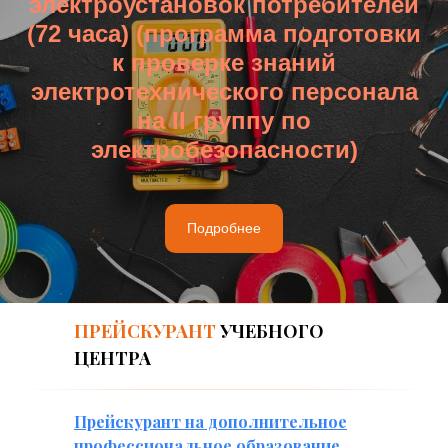
электроустановок потребителей
(72 часа) (программа подготовки
к проверке знаний
электротехнического персонала
на II группу по
электробезопасности)
Подробнее
ПРЕЙСКУРАНТ
УЧЕБНОГО
ЦЕНТРА
Прейскурант на дополнительное
профессиональное образование