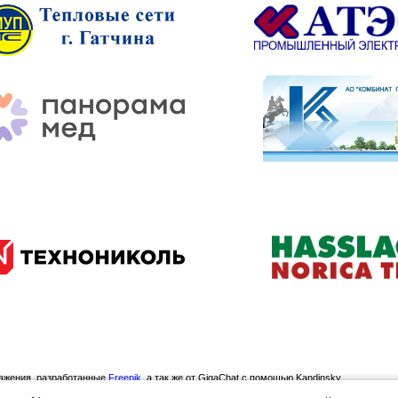
ражения, разработанные
Freepik
, а так же от GigaChat с помощью Kandinsky.