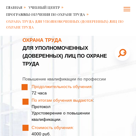
Балтийский
ОХРАНА
ГЛАВНАЯ
УЧЕБНЫЙ ЦЕНТР
»
»
центр
ТРУДА
безопасности
ДЛЯ
ПРОГРАММЫ ОБУЧЕНИЯ ПО ОХРАНЕ ТРУДА
»
труда
УПОЛНОМОЧЕННЫХ
ОХРАНА ТРУДА ДЛЯ УПОЛНОМОЧЕННЫХ (ДОВЕРЕННЫХ) ЛИЦ ПО
Контакты:
(ДОВЕРЕННЫХ)
ОХРАНЕ ТРУДА
Адрес:
ЛИЦ
Решетникова
ПО
ОХРАНА ТРУДА
15
ОХРАНЕ
в
ТРУДА
ДЛЯ УПОЛНОМОЧЕННЫХ
196006
(ДОВЕРЕННЫХ) ЛИЦ ПО ОХРАНЕ
Санкт-
Петербург
,
ТРУДА
Телефон:
+7
4,7
812-
11
600-
Повышение квалификации по профессии
В
79-
Продолжительность обучения
:
наличии
71
,
72 часа
Продолжительность
Электронная
обучения:
По итогам обучения выдаются
:
почта:
72
6007971@bcs.spb.ru
Протокол
часов.
Удостоверение о повышении
квалификации.
Стоимость обучения:
4000 руб.