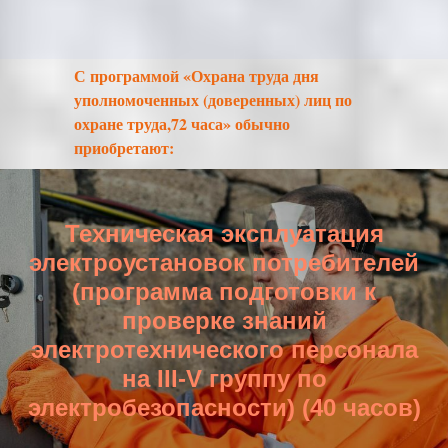
С программой «Охрана труда дня
уполномоченных (доверенных) лиц по
охране труда,72 часа» обычно
приобретают:
Техническая эксплуатация
электроустановок потребителей
(программа подготовки к
проверке знаний
электротехнического персонала
на III-V группу по
электробезопасности) (40 часов)