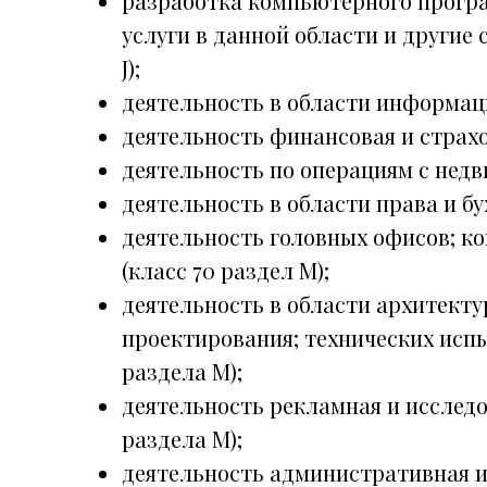
разработка компьютерного програ
услуги в данной области и другие 
J);
деятельность в области информаци
деятельность финансовая и страхов
деятельность по операциям с нед
деятельность в области права и бу
деятельность головных офисов; к
(класс 70 раздел M);
деятельность в области архитект
проектирования; технических испы
раздела M);
деятельность рекламная и исслед
раздела M);
деятельность административная 