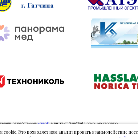
ражения, разработанные
Freepik
, а так же от GigaChat с помощью Kandinsky.
 cookie. Это позволяет нам анализировать взаимодействие посе
 информация, касающаяся технических характеристик, наличия на складе, стоимости т