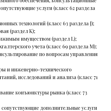
ммного обеспечения, консультационные
сопутствующие услуги (класс 62 раздела
онных технологий (класс 63 раздела J);
ая (раздел K);
вижимым имуществом (раздел L);
хгалтерского учета (класс 69 раздела M);
онсультирование по вопросам управления
уры и инженерно-технического
таний, исследований и анализа (класс 71
ование конъюнктуры рынка (класс 73
и сопутствующие дополнительные услуги