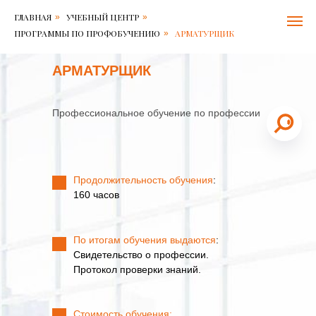
Балтийский
Арматурщик
ГЛАВНАЯ
УЧЕБНЫЙ ЦЕНТР
»
»
центр
безопасности
ПРОГРАММЫ ПО ПРОФОБУЧЕНИЮ
АРМАТУРЩИК
»
4,7
труда
11
Контакты:
В
АРМАТУРЩИК
Адрес:
наличии
Решетникова
Первичное
15
обучение:
в
Профессиональное обучение по профессии
160
196006
часов.
Санкт-
Повторная
Петербург
,
проверка
Телефон:
+7
(повышение
812-
Продолжительность обучения
:
квалификации)
600-
знаний:
160 часов
79-
16
71
,
часов
Электронная
почта:
По итогам обучения выдаются
:
6007971@bcs.spb.ru
Свидетельство о профессии.
Протокол проверки знаний.
Стоимость обучения: