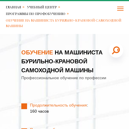
Балтийский
Машинист
ГЛАВНАЯ
УЧЕБНЫЙ ЦЕНТР
»
»
центр
бурильно-
безопасности
крановой
ПРОГРАММЫ ПО ПРОФОБУЧЕНИЮ
»
труда
самоходной
ОБУЧЕНИЕ НА МАШИНИСТА БУРИЛЬНО-КРАНОВОЙ САМОХОДНОЙ
Контакты:
машины
МАШИНЫ
Адрес:
Решетникова
15
в
196006
ОБУЧЕНИЕ
НА
МАШИНИСТА
Санкт-
4,7
Петербург
,
БУРИЛЬНО-КРАНОВОЙ
11
Телефон:
+7
В
САМОХОДНОЙ МАШИНЫ
812-
наличии
600-
Профессиональное обучение по профессии
Первичное
79-
обучение:
71
,
160
Электронная
часов.
почта:
6007971@bcs.spb.ru
Продолжительность обучения
:
160 часов