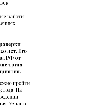
овок
ные работы
венных
проверки
20 лет. Его
ва РФ от
ане труда
приятия.
можно пройти
 года. На
оведении
ия. Узнаете