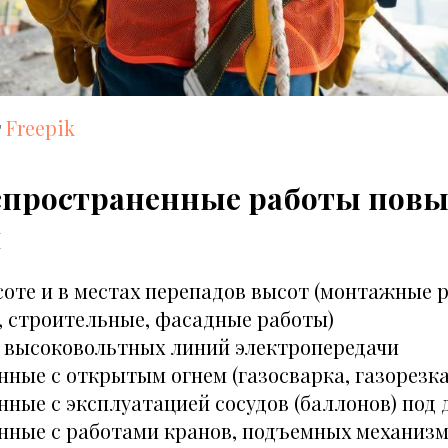
т
Freepik
спространенные работы пов
и
соте и в местах перепадов высот (монтажные 
 строительные, фасадные работы)
е высоковольтных линий электропередачи
нные с открытым огнем (газосварка, газорезка
нные с эксплуатацией сосудов (баллонов) под
анные с работами кранов, подъемных механиз