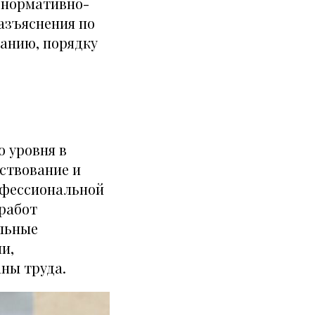
 нормативно-
азъяснения по
жанию, порядку
 уровня в
ствование и
офессиональной
 работ
льные
и,
ны труда.