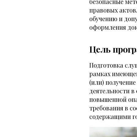
безопасные мет
правовых актов
обучению и доп
оформления док
Цель прог
Подготовка слу
рамках имеющей
(или) получени
деятельности в
повышенной опа
требования в с
содержащими го