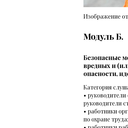
Изображение о
Модуль Б.
Безопасные м
вредных и (и
опасности, и
Категория слуш
• руководители
руководители с
• работники ор
по охране труда
• работники ра