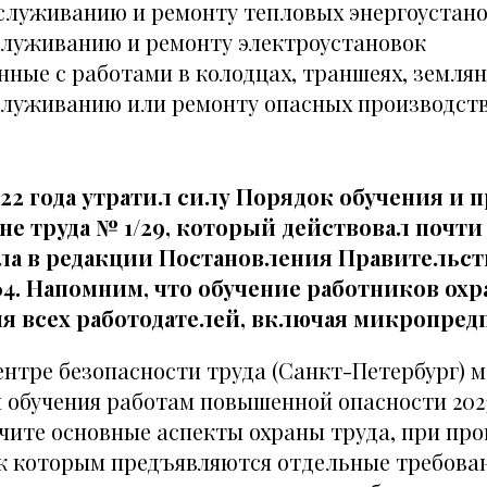
бслуживанию и ремонту тепловых энергоустан
служиванию и ремонту электроустановок
нные с работами в колодцах, траншеях, земля
служиванию или ремонту опасных производст
022 года утратил силу Порядок обучения и 
не труда № 1/29, который действовал почти 
ла в редакции Постановления Правительст
464. Напомним, что обучение работников охр
ля всех работодателей, включая микропред
ентре безопасности труда (Санкт-Петербург) 
 обучения работам повышенной опасности 2023
учите основные аспекты охраны труда, при пр
 к которым предъявляются отдельные требован