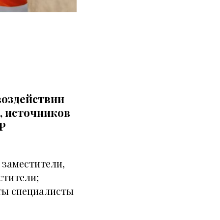
воздействии
, источников
Р
 заместители,
стители;
сты специалисты