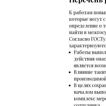
К работам повы
которые несут с
определение о 
найти в межгосу
Согласно ГОСТу,
характеризуютс
Работы выпол
действия опас
является воз
Влияние таки
производимой
В целях сохра
началом выпо
комплекс мер
сотрудника.