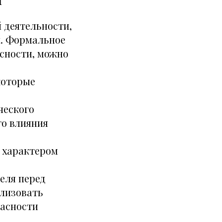
 деятельности,
и. Формальное
асности, можно
которые
ческого
го влияния
с характером
еля перед
ализовать
пасности