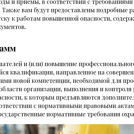
оды и приемы, в соответствии с требованиями
. Также вам будут предоставлены подробные р
уску к работам повышенной опасности, содер
ументов.
рамм
шателей и (или) повышение профессионального
ся квалификации, направленное на совершен
е ими новой компетенции, необходимой для пр
 области организации, выполнения и контроля
сности, к которым предъявляются дополните
оответствии с нормативными правовыми актам
сударственные нормативные требования охра