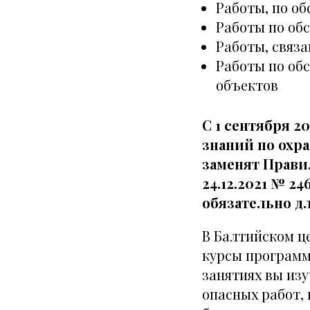
Работы, по о
Работы по об
Работы, связа
Работы по об
объектов
С 1 сентября 2
знаний по охра
заменят Прави
24.12.2021 № 2
обязательно д
В Балтийском ц
курсы программ
занятиях вы из
опасных работ,