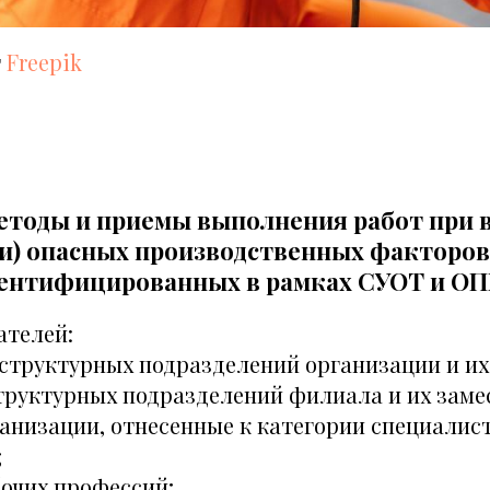
т
Freepik
етоды и приемы выполнения работ при 
ли) опасных производственных факторов
дентифицированных в рамках СУОТ и ОП
ателей:
 структурных подразделений организации и их
труктурных подразделений филиала и их заме
ганизации, отнесенные к категории специали
;
бочих профессий;