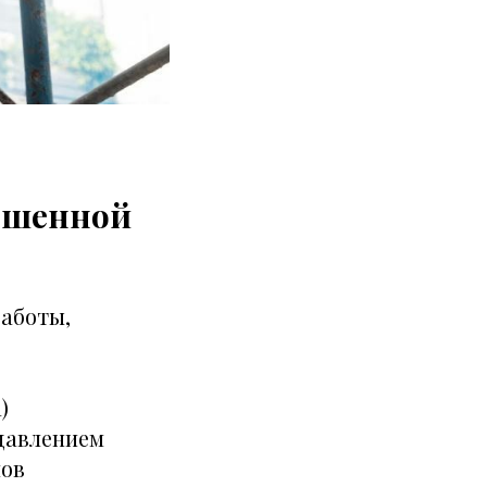
ышенной
работы,
)
 давлением
мов