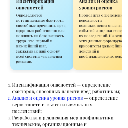
Идентификация
Анализ и оценка
опасностей
уровня рисков
Определяются
Проводится определение
потенциальные факторы,
вероятности
способные причинить вред
возникновения опасных
здоровью работников или
событий и оценка тяжести
повлиять на безопасность
их последствий. На основе
труда. Это первый и
этих данных формируются
важнейший шаг,
приоритеты дальнейших
закладывающий основу
действий и
всей системы управления
профилактических мер.
рисками.
Идентификация опасностей — определение
факторов, способных нанести вред работникам;
Анализ и оценка уровня рисков
— определение
вероятности и тяжести возможных
последствий;
Разработка и реализация мер профилактики —
технические, организационные и