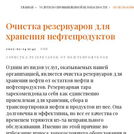
ГЛАВНАЯ
УСЛУГИ ПО ПРОМЫШЛЕННОЙ БЕЗОПАСНОСТИ
ПОЛЕЗНАЯ И
»
»
Очистка резервуаров для
хранения нефтепродуктов
2023-02-14 11:43
ЭПБ
ЗАЧИСТКА РЕЗЕРВУАРОВ ОТ НЕФТЕПРОДУКТОВ
Одним из видов услуг, оказываемых нашей
организацией, является очистка резервуаров для
хранения нефти от остатков нефти и
нефтепродуктов. Резервуарная тара
зарекомендовала себя как единственно
приемлемая для хранения, сбора и
транспортировки нефти и продуктов из нее. Она
долговечна и эффективна, но все ее качества со
временем теряются из-за неправильного
обслуживания. Именно по этой причине во
избежание износа дорогостоящего оборудования и