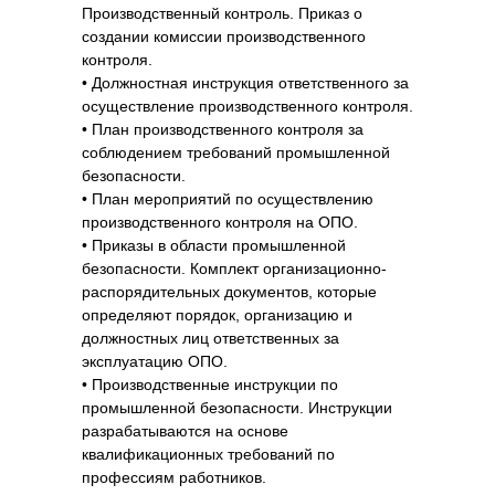
ответственных за исправное состояние и
Производственный контроль. Приказ о
безопасную эксплуатацию трубопровода.
создании комиссии производственного
Правила устройства и безопасной
контроля.
эксплуатации трубопроводов пара и горячей
• Должностная инструкция ответственного за
воды (утв. Постановление Госгортехнадзора
осуществление производственного контроля.
РФ от 11.06.2003 г. № 90), п.6.1.2
• План производственного контроля за
15. Протоколы и удостоверения аттестации
соблюдением требований промышленной
работников, обслуживающих трубопроводы.
безопасности.
Правила устройства и безопасной
• План мероприятий по осуществлению
эксплуатации трубопроводов пара и горячей
производственного контроля на ОПО.
воды (утв. Постановление Госгортехнадзора
• Приказы в области промышленной
РФ от 11.06.2003 г. № 90), п.6.2.3
безопасности. Комплект организационно-
16. Журнал результатов проверки знаний
распорядительных документов, которые
обслуживающего трубопроводы персонала.
определяют порядок, организацию и
Правила устройства и безопасной
должностных лиц ответственных за
эксплуатации трубопроводов пара и горячей
эксплуатацию ОПО.
воды (утв. Постановление Госгортехнадзора
• Производственные инструкции по
РФ от 11.06.2003 г. № 90), п.6.2.3
промышленной безопасности. Инструкции
17. Инструкции по пуску, обслуживанию и
разрабатываются на основе
ремонту трубопроводов.
квалификационных требований по
Правила устройства и безопасной
профессиям работников.
эксплуатации трубопроводов пара и горячей