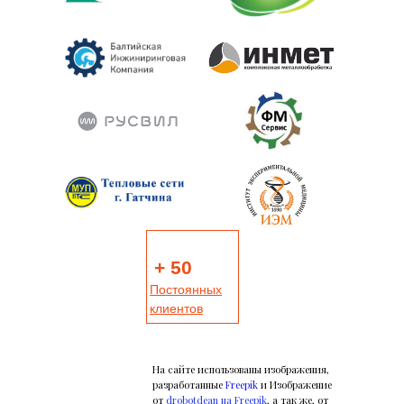
18.03.2003 г. № 9), п. 1.2.11
66. Должностные инструкции для
руководителей и специалистов,
производственные инструкции для
работников, производящих обслуживание и
ремонт газового оборудования.
Правила безопасности систем
газораспределения и газопотребления
(Постановление Госгортехнадзора РФ от
18.03.2003 г. № 9), п.5.2.1
67. Планы и графики проведения
технического обслуживания и ремонта
газопроводов и газового оборудования с
указанием сроков выполнения работ.
+ 50
Правила безопасности систем
Постоянных
газораспределения и газопотребления
клиентов
(Постановление Госгортехнадзора РФ от
18.03.2003 г. № 9), п.5.1.4
68. План локализации и ликвидации
возможных аварий при эксплуатации газового
На сайте использованы изображения,
разработанные
Freepik
и Изображение
хозяйства.
от
drobotdean на Freepik
, а так же, от