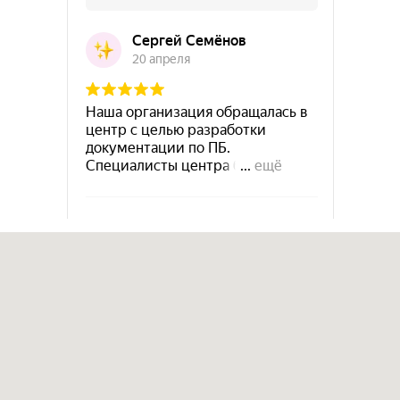
Правила устройства и безопасной
эксплуатации паровых и водогрейных котлов
(Постановление Госгортехнадзора РФ от
11.06.2003 г. № 88), п.9.2.6
55. Приказ о допуске к работе персонала по
обслуживанию котлов.
Правила устройства и безопасной
эксплуатации паровых и водогрейных котлов
(Постановление Госгортехнадзора РФ от
11.06.2003 г. № 88), п.9.2.8
56. Сменный журнал для записей результатов
проверки котлов и котельного оборудования,
водоуказательных приборов, сигнализаторов
уровня воды, манометров,
предохранительных клапанов, питательных
приборов, средств автоматики, времени и
продолжительности продувки котлов и т.д.
Правила устройства и безопасной
эксплуатации паровых и водогрейных котлов
(Постановление Госгортехнадзора РФ от
11.06.2003 г. № 88), п.5.5.7