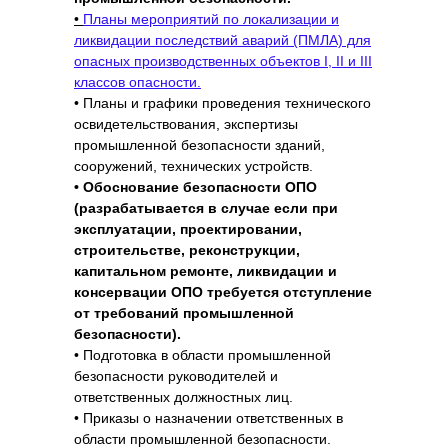
20.01.1998), п.3 вместе с «Рекомендациями
•
Планы мероприятий по локализации и
по приведению производственного
ликвидации последствий аварий (ПМЛА) для
оборудования в соответствие с требованиями
опасных производственных объектов I, II и III
стандартов ССБТ»
классов опасности.
11. Паспорт трубопровода.
• Планы и графики проведения технического
Правила устройства и безопасной
освидетельствования, экспертизы
эксплуатации трубопроводов пара и горячей
промышленной безопасности зданий,
воды (утв. Постановление Госгортехнадзора
сооружений, технических устройств.
РФ от 11.06.2003 г. № 90), п.5.1.4
• Обоснование безопасности ОПО
12. Акты приемки трубопроводов в
(разрабатывается в случае если при
эксплуатацию.
эксплуатации, проектировании,
Правила устройства и безопасной
строительстве, реконструкции,
эксплуатации трубопроводов пара и горячей
капитальном ремонте, ликвидации и
воды (утв. Постановление Госгортехнадзора
консервации ОПО требуется отступление
РФ от 11.06.2003 г. № 90), п.5.1.4
от требований промышленной
13. Сменный журнал.
безопасности).
Правила устройства и безопасной
• Подготовка в области промышленной
эксплуатации трубопроводов пара и горячей
безопасности руководителей и
воды (утв. Постановление Госгортехнадзора
ответственных должностных лиц.
РФ от 11.06.2003 г. № 90), п.6.1.2
• Приказы о назначении ответственных в
14. Приказ о назначении работников и лиц,
области промышленной безопасности.