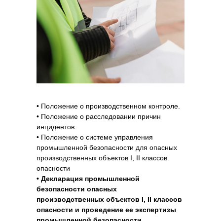
зданий и сооружений (ПОТ РО-14000-004-98
от 12.02.1998 г.), 12.5
8. Технический журнал по эксплуатации
промышленного здания.
Техническая эксплуатация промышленных
зданий и сооружений (ПОТ РО-14000-004-98
от 12.02.1998 г.), 12.9
9. Графики планово-предупредительных
ремонтов производственного оборудования.
«Положение. Обеспечение безопасности
• Положение о производственном контроле.
производственного оборудования» (ПОТ
• Положение о расследовании причин
РО-14000-002-98 утв. Минэкономики РФ
инцидентов.
20.01.1998), п.3 вместе с «Рекомендациями
• Положение о системе управления
по приведению производственного
промышленной безопасности для опасных
оборудования в соответствие с требованиями
производственных объектов I, II классов
стандартов ССБТ»
опасности
10. Журналы технического состояния
• Декларация промышленной
оборудования.
безопасности опасных
«Положение. Обеспечение безопасности
производственных объектов I, II классов
производственного оборудования» (ПОТ
опасности и проведение ее экспертизы
РО-14000-002-98 утв. Минэкономики РФ
промышленной безопасности.